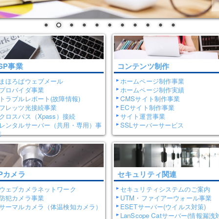
ISP事業
コンテンツ制作
まほろばウェブメール
ホームページ制作事業
プロバイダ事業
ホームページ制作実績
トラブルレポート(故障情報)
CMSサイト制作事業
フレッツ光接続事業
ECサイト制作事業
クロスパス（Xpass）接続
サイト運営事業
レンタルサーバー（共用・専用）事
SSLサーバーサービス
業
IPカメラ
セキュリティ関連
ウェブカメラネットワーク
セキュリティシステムのご案内
防犯カメラ事業
UTM・ファイアーウォール事業
サーマルカメラ（体温検知カメラ）
ESETサーバー(ウイルス対策)
LanScope Catサーバー(情報漏洩