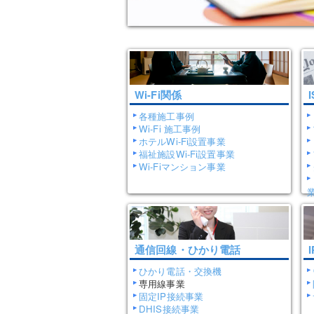
Wi-Fi関係
各種施工事例
Wi-Fi 施工事例
ホテルWi-Fi設置事業
福祉施設Wi-Fi設置事業
Wi-Fiマンション事業
通信回線・ひかり電話
ひかり電話・交換機
専用線事業
固定IP接続事業
DHIS接続事業