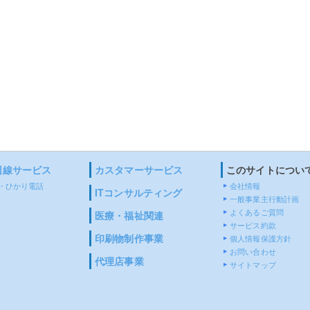
2022.08.05
ホームページ制作実績を更新しました。(山本産
2022.04.25
補助金事業サポートのご案内
回線サービス
カスタマーサービス
このサイトについ
・ひかり電話
会社情報
ITコンサルティング
一般事業主行動計画
よくあるご質問
医療・福祉関連
サービス約款
印刷物制作事業
個人情報保護方針
お問い合わせ
代理店事業
サイトマップ