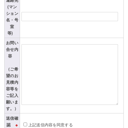
連絡先
(マン
ション
名・号
室
等)
お問い
合せ内
容
（ご希
望のお
見積内
容等を
ご記入
願いま
す。）
送信確
認
※
上記送信内容を同意する