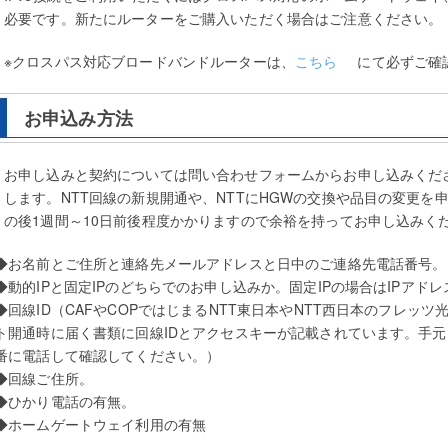
必要です。新たにルーターをご購入いただく場合はご注意ください。
※クロスパス対応ブロードバンドルーターは、
こちら
にて必ずご確
お申込み方法
お申し込みと契約については問い合わせフォームからお申し込みくだ
します。NTT回線の新規開通や、NTTにHGWの交換や品目の変更を
の後1週間～10日前後程度かかりますので余裕を持ってお申し込みく
◆お名前とご住所と連絡先メールアドレスと日中のご連絡先電話番号。
◆動的IPと固定IPのどちらでのお申し込みか。固定IPの場合はIPアド
◆回線ID（CAFやCOPではじまるNTT東日本やNTT西日本のフレッ
ト開通時に届く書類に回線IDとアクセスキーが記載されています。手元に
番に電話して確認してください。）
◆回線ご住所。
◆ひかり電話の有無。
◆ホームゲートウェイ利用の有無