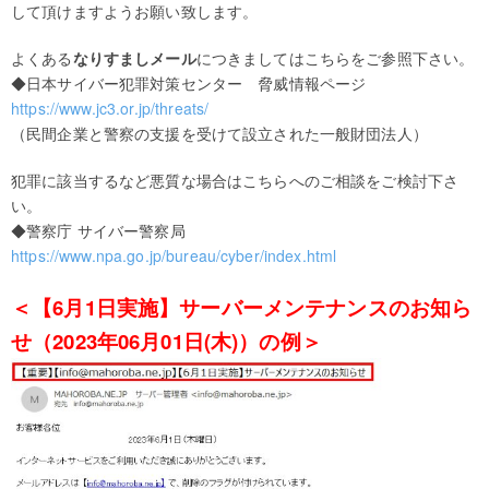
して頂けますようお願い致します。
よくある
なりすましメール
につきましてはこちらをご参照下さい。
◆日本サイバー犯罪対策センター 脅威情報ページ
https://www.jc3.or.jp/threats/
（民間企業と警察の支援を受けて設立された一般財団法人）
犯罪に該当するなど悪質な場合はこちらへのご相談をご検討下さ
い。
◆警察庁 サイバー警察局
https://www.npa.go.jp/bureau/cyber/index.html
＜【6月1日実施】サーバーメンテナンスのお知ら
せ（2023年06月01日(木)）の例＞