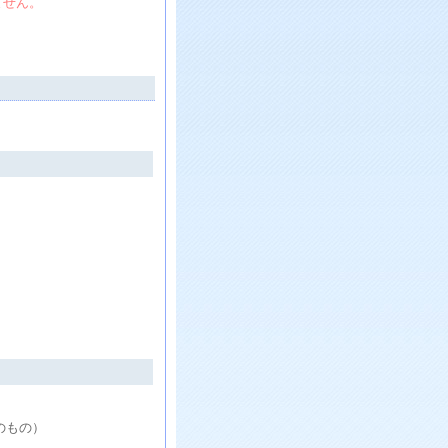
ません。
）
載のもの）