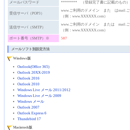
メールパスワード
******** （登録完了書に記載のもの）
www.ご利用のドメイン また はmail
受信サーバ（POP3）
（例：www.XXXXXX.com）
www.ご利用のドメイン または mail
送信サーバ（SMTP）
（例：www.XXXXXX.com）
ポート番号（SMTP）※
587
メールソフト別設定方法
Windows版
Outlook(Office 365)
Outlook 20XX-2019
Outlook 2016
Outlook 2010
Windows Live メール 2011/2012
Windows Live メール 2009
Windows メール
Outlook 2007
Outlook Express 6
Thundebird 17
Macintosh版