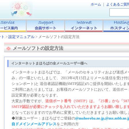
ホーム
｜
よくあるご質
ート
>
設定マニュアル
> メールソフトの設定方法
メールソフトの設定方法
インターネットまほろばの全メールユーザー様へ
インターネットまほろばでは、「メールのセキュリティおよび迷惑メ
み」の一環といたしまして、 2013年4月15日よりメール送信を受け
ションポート)と 送信者認証機能(SMTP認証)のご提供を開始いたしま
ご利用にあたりましては、お客様のメールソフトにおいて、送信ポー
設定変更が必要となります。
大変お手数ですが、
送信ポート番号（SMTP）は、「25番」から「5
SMTP認証が必要にチェックを入れていただきますようお願い致しま
となっておりますのでお早めに変更していただきますようお願い致し
◆対象ユーザー：まほろばでご登録の
@mahoroba.ne.jp,@mx.mbb.ne.j
自ドメインメールアドレス
をご利用の方