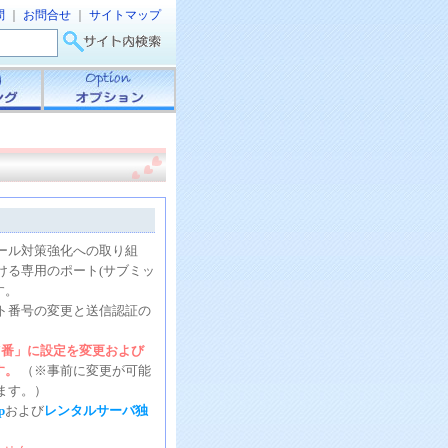
問
｜
お問合せ
｜
サイトマップ
ール対策強化への取り組
付ける専用のポート(サブミッ
す。
ト番号の変更と送信認証の
87番」に設定を変更および
す。
（※事前に変更が可能
ます。）
p
および
レンタルサーバ独