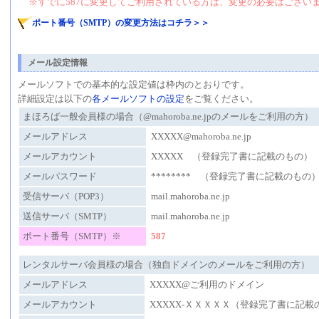
※すでに587に変更してご利用されている方は、変更の必要はござい
ポート番号（SMTP）の変更方法はコチラ＞＞
メール設定情報
メールソフトでの基本的な設定値は枠内のとおりです。
詳細設定は以下の
各メールソフトの設定
をご覧ください。
まほろば一般会員様の場合（@mahoroba.ne.jpのメールをご利用の方）
メールアドレス
XXXXX@mahoroba.ne.jp
メールアカウント
XXXXX （登録完了書に記載のもの）
メールパスワード
******** （登録完了書に記載のもの
受信サーバ（POP3）
mail.mahoroba.ne.jp
送信サーバ（SMTP）
mail.mahoroba.ne.jp
ポート番号（SMTP）※
587
レンタルサーバ会員様の場合（独自ドメインのメールをご利用の方）
メールアドレス
XXXXX@ご利用のドメイン
メールアカウント
XXXXX-ＸＸＸＸＸ（登録完了書に記