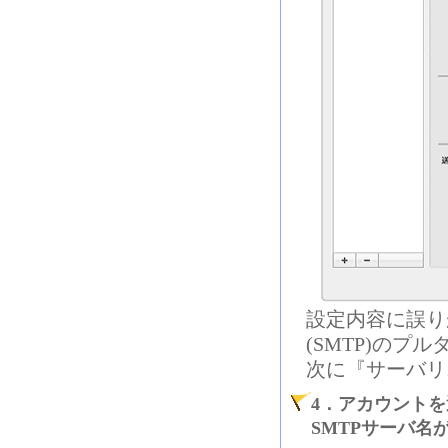
設定内容に誤り
(SMTP)のプ
次に
『
サーバリ
4．アカウント
SMTPサーバ名