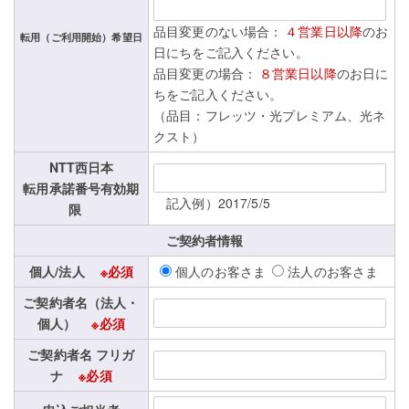
品目変更のない場合：
４営業日以降
のお
転用（ご利用開始）希望日
日にちをご記入ください。
品目変更の場合：
８営業日以降
のお日に
ちをご記入ください。
（品目：フレッツ・光プレミアム、光ネ
クスト）
NTT西日本
転用承諾番号有効期
記入例）2017/5/5
限
ご契約者情報
個人/法人
※必須
個人のお客さま
法人のお客さま
ご契約者名（法人・
個人）
※必須
ご契約者名 フリガ
ナ
※必須