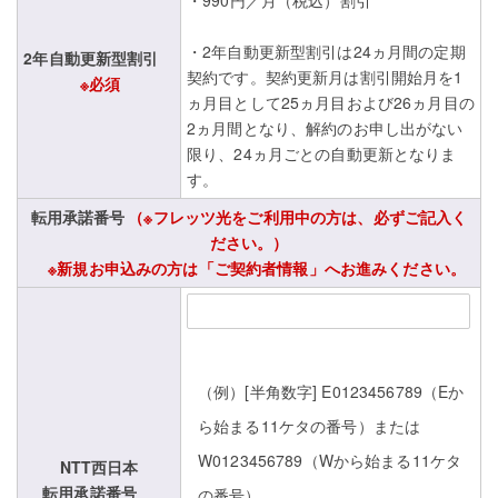
・990円／月（税込）割引
・2年自動更新型割引は24ヵ月間の定期
2年自動更新型割引
契約です。契約更新月は割引開始月を1
※必須
ヵ月目として25ヵ月目および26ヵ月目の
2ヵ月間となり、解約のお申し出がない
限り、24ヵ月ごとの自動更新となりま
す。
転用承諾番号
（※フレッツ光をご利用中の方は、必ずご記入く
ださい。）
※新規お申込みの方は「ご契約者情報」へお進みください。
（例）[半角数字] E0123456789（Eか
ら始まる11ケタの番号）または
W0123456789（Wから始まる11ケタ
NTT西日本
転用承諾番号
の番号）