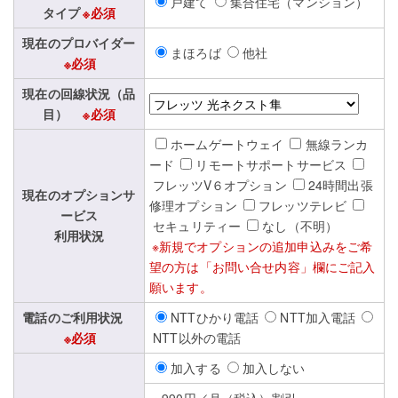
戸建て
集合住宅（マンション）
タイプ
※必須
現在のプロバイダー
まほろば
他社
※必須
現在の回線状況（品
目）
※必須
ホームゲートウェイ
無線ランカ
ード
リモートサポートサービス
フレッツV６オプション
24時間出張
現在のオプションサ
修理オプション
フレッツテレビ
ービス
セキュリティー
なし（不明）
利用状況
※新規でオプションの追加申込みをご希
望の方は「お問い合せ内容」欄にご記入
願います。
電話のご利用状況
NTTひかり電話
NTT加入電話
※必須
NTT以外の電話
加入する
加入しない