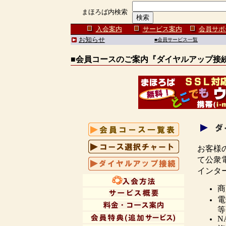
まほろば内検索
入会案内
サービス案内
会員サポ
お知らせ
■会員サービス一覧
■会員コースのご案内『
ダイヤルアップ接
お客様
て公衆
インタ
商
電
等
N