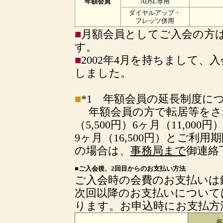
年額会員
ADSL専用
ダイヤルアップ・
フレッツ併用
■
月額会員としてご入会の方
す。
■
2002年4月を持ちまして
しました。
■
*1 年額会員の延長制度に
年額会員の方で転居等をされ
（5,500円）6ヶ月（11,000円
9ヶ月（16,500円）とご
の場合は、
事務局まで
御連絡
■ご入会後、2回目からのお支払い方法
ご入会時の会費のお支払いは
次回以降のお支払いについて
ります。お申込時にお支払方
年