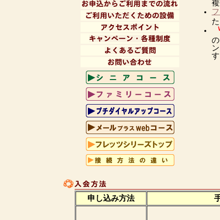
複
フ
た
の
ン
す
申し込み方法