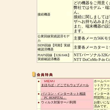
どの機器をご用意く
弊社ではモデム・端
ん。
接続機器
接続に関しましては
ザへお持ち込みまた
また、端末機器の設
ます。
公衆回線実績認済モデ
主要各メーカ56Kモデ
ム
ISDN回線【同期】実績
主要各メーカターミ
確認済機器
NTTパーソナル32
PIAFS回線【32K/64K】
実績確認済機器
NTT DoCoMo P-in 
ホームペー
◆
まほろば・どこでもウェブメール
ットカフェ
ァイアーウ
パソコン・インターネット相談
インターネ
◆
「PC HOSPITAL」
問質問にお
ウィルス対策サーバ利用
お使いにな
◆
済みです。