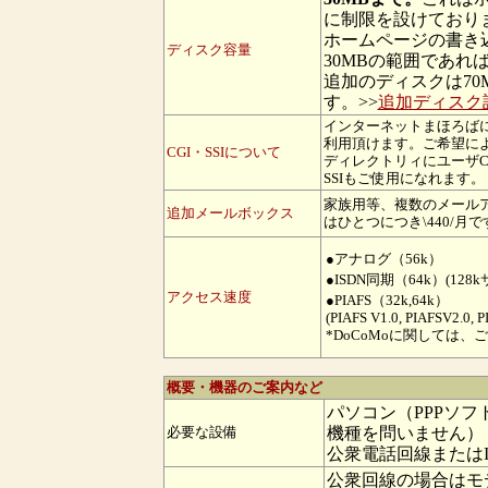
に制限を設けており
ホームページの書き
ディスク容量
30MBの範囲であれ
追加のディスクは70M
す。>>
追加ディスク
インターネットまほろば
利用頂けます。ご希望によ
CGI・SSIについて
ディレクトリィにユーザC
SSIもご使用になれます。
家族用等、複数のメール
追加メールボックス
はひとつにつき\440/月で
●アナログ（56k）
●ISDN同期（64k）(1
アクセス速度
●PIAFS（32k,64k）
(PIAFS V1.0, PIAFSV2.0, P
*DoCoMoに関しては
概要・機器のご案内など
パソコン（PPPソ
必要な設備
機種を問いません）
公衆電話回線またはI
公衆回線の場合はモデ