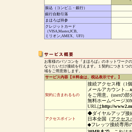
振込（コンビニ・銀行）
銀行自動引落
まほろば持参
クレジットカード
（VISA,Master,JCB,
ミリオン
,AMEX、UFJ）
お客様のパソコンを『まほろば』のネットワーク
なりたいだけ接続を行えます。１契約につき１つの
域をご用意致します。
サービス内容【※料金は、税込表示です。】
接続アクセス権（1
メールアカウント…
u
契約に含まれるもの
をご用意。(user
無料ホームページ3
URLは
http://www2.m
◆ダイヤルアップ接
アクセスポイント
日本全国（
アクセス
◆フレッツ接続専用
30MBまで。
これは