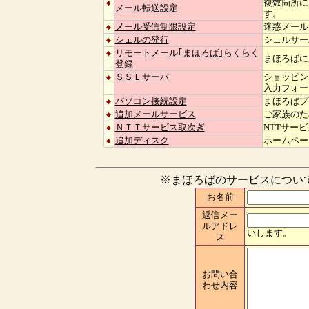
複数箇所に
◆
メール転送設定
す。
メール受信制限設定
迷惑メール
◆
シェルの発行
シェルサーバ
◆
リモートメール｢まほろば｣らくらく
◆
まほろばに
登録
ＳＳＬサーバ
ショッピン
◆
入力フォー
パソコン接続設定
まほろばプ
◆
追加メールサービス
ご家族のた
◆
ＮＴＴサービス取次ぎ
NTTサー
◆
追加ディスク
ホームペー
◆
※まほろばのサービスについ
お名前
返信メー
ルアドレ
いします。
ス
お問い合
わせ内容