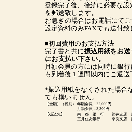
登録完了後、接続に必要な設
を郵送致します。
お急ぎの場合はお電話にてご
設定資料のみFAXでも送付致
■初回費用のお支払方法
完了書と共に
振込用紙をお送
にお支払い下さい。
月額会員の方には同時に銀行
も到着後１週間以内にご返送
*振込用紙をなくされた場合
ても構いません。
【金額】（税別）
年額会員…22,000円
月額会員…3,300円
【振込先】
南 都 銀 行 筒井支店 普
三井住友銀行 奈良支店 普通