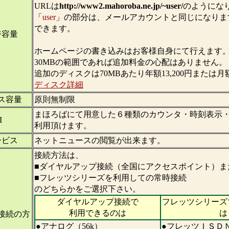
URLは
http://www2.mahoroba.ne.jp/~user/
のようにな
「
user
」の部分は、メールアカウントと同じになりま
できます。
ジ容量
ホームページの書き込みはお客様自身にて行えます
30MBの範囲であれば追加料金の心配はありません。
追加のディスクは70MBあたり年額13,200円または月額1
ディスク詳細
ス容量
原則無制限
まほろばにて用意した６種類のカウンタ・時刻表示
I
利用頂けます。
ービス
ネットニュースの閲覧が出来ます。
接続方法は、
■ダイヤルアップ接続（全国にアクセスポイント）ま
■フレッツシリーズを利用しての常時接続
のどちらかをご選択下さい。
ダイヤルアップ接続で
フレッツシリーズ
利用できるのは
は
接続の方
●アナログ（56k）
●フレッツＩＳＤ