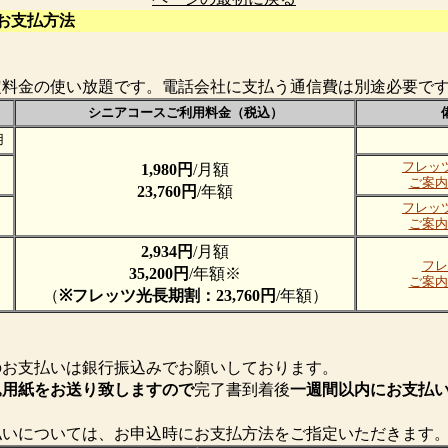
お支払方法
定料金の使い放題です。電話会社に支払う通信費は別途必要で
シニアコースご利用料金（税込）
用
フレッ
1,980円
/月額
ご案内
23,760円
/年額
フレッ
用
ご案内
2,934円
/月額
フレ
35,200円
/年額※
ご案内
（
※フレッツ光長期割：23,760円
/年額）
のお支払いは銀行振込みでお願いしております。
込用紙をお送り致しますので
完了書到着後
一週間以内にお支払
払いについては、お申込時にお支払方法をご指定いただきます