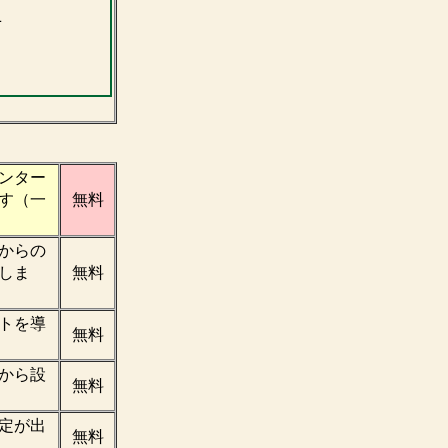
Ｌ
ンター
す（一
無料
からの
しま
無料
トを導
無料
から設
無料
定が出
無料