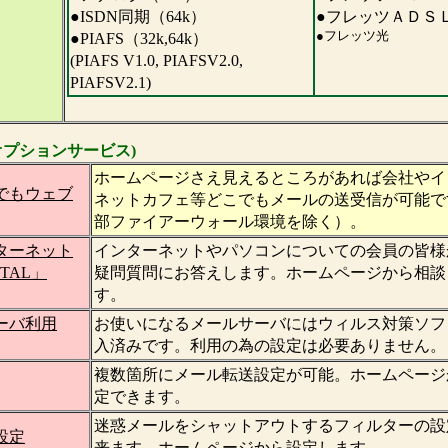
●ISDN同期（64k）
●フレッツＡＤＳ
●フレッツ光
●PIAFS（32k,64k）
(PIAFS V1.0, PIAFSV2.0,
PIAFSV2.1)
オプションサービス)
ホームページさえ見えるところがあれば会社やイ
でもウェブ
ネットカフェ等どこでもメールの送受信が可能で
部ファイアーウォール環境を除く）。
ターネット
インターネットやパソコンについての会員の皆様
ITAL」
疑問質問にお答えします。ホームページから相談
す。
ーバ利用
お使いになるメールサーバにはウィルス対策ソフ
入済みです。利用の為の設定は必要ありません。
複数箇所にメール転送設定が可能。ホームページ
定できます。
迷惑メールをシャットアウトするフィルターの設
設定
来ます。ホームページから設定します。