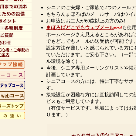
シニアのご夫婦・ご家族で2つのメール
もちろんまほろばのメールサーバはウイ
お申込はお二人が60歳以上の方のみ!
まほろばどこでもウェブメール
も使
new!
ホームページさえ見えるところがあれば
でもどこでもメールの送受信が可能です
設定方法が難しいと感じられている方に
初心者・ご年配の
ていただけます。ご安心下さい。（一部
ご案内
ル環境を除く）。
今後、シニア専用メーリングリストや掲
計画しています。
シニアコースの方には、特に丁寧なサポ
す。
接続設定が困難な方には直接訪問しての
ビスもご用意しています。
（有償サービスです。地域によってはお
ります。）