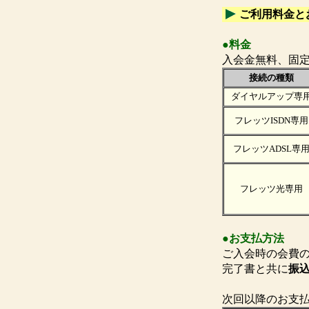
ご利用料金と
●料金
入会金無料、固
接続の種類
ダイヤルアップ専
フレッツISDN専用
フレッツADSL専
フレッツ光専用
●お支払方法
ご入会時の会費
完了書と共に
振
次回以降のお支