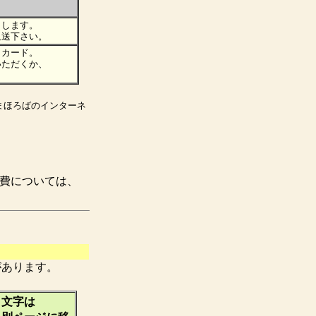
りします。
返送下さい。
トカード。
いただくか、
。
まほろばのインターネ
費については、
があります。
う文字は