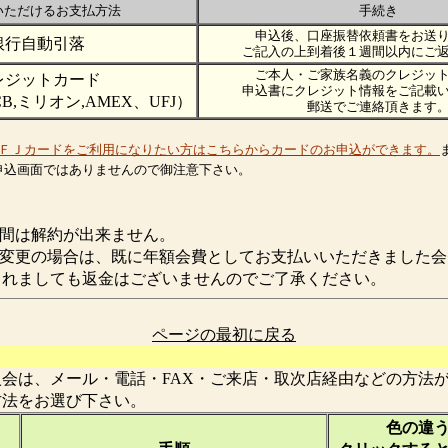
いただけるお支払方法
手続き
申込後、口座振替依頼書をお送
銀行自動引落
ご記入の上到着後１週間以内にご
ご本人・ご家族名義のクレジッ
レジットカード
申込書にクレジット情報をご記載
r,JCB,ミリオン,AMEX、UFJ）
郵送でご連絡頂きます
ＦＪカードをご利用になりたい方はこちらからカードのお申込ができます。
申込画面ではありませんので御注意下さい。
月間は解約が出来ません。
ら変更の場合は、既に年額会費としてお支払いいただきました会
されましても返金はございませんのでご了承ください。
ページの最初に戻る
会は、メール・電話・FAX・ご来店・取次店経由などの方法
方法をお選び下さい。
色の違