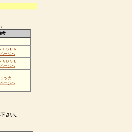
す。
備考
ツＩＳＤＮ
ページへ
ツＡＤＳＬ
ページへ
ッツ光
ページへ
い下さい。
。