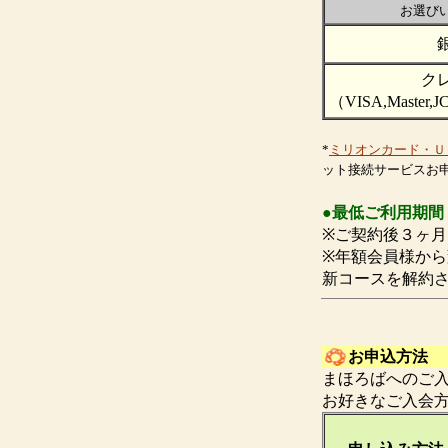
お選び
ク
（VISA,Maste
*
ミリオンカード・Ｕ
ット接続サービスお
●最低ご利用期間
※ご契約後３ヶ
※年額会員様か
新コースを解約
お申込方法
まほろばへのご入
お好きなご入会