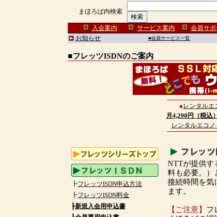
まほろば内検索
入会案内
サービス案内
会員サポ
お知らせ
■会員サービス一覧
■フレッツISDNのご案内
●
レンタルエ
月
4,290円（税込
レンタルエコノ
NTTが提供す
料も必要。）
接続時間を気
┣
フレッツISDN申込方法
ます。
┣
フレッツISDN料金
┣
新規入会用申込書
【ご注意】
フ