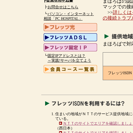
┣
会員専用申込書
まほろばの認
マックでの接
┣
お問合せはこちら
>>
詳しくは
┗
パソコン・インターネット
の接続トラブ
相談「PC HOSPITAL」
まほろばで対
┗
固定IPアドレスとは？
～実践!サーバを立てよう
フレッツISDN
住まいの地域がＮＴＴのサービス提供地域に
ている。
ＮＴＴのサイトでエリアを確認しましょ
（西日本）
ＮＴＴのサイトでエリアを確認しましょ