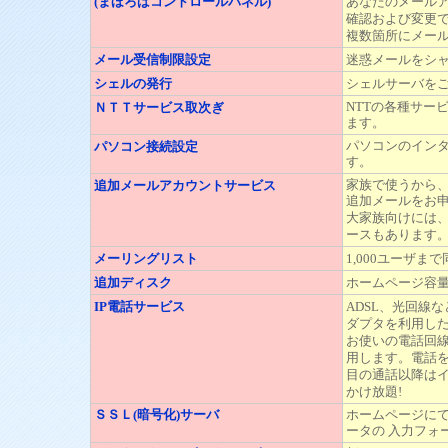
(まほろばコントロールパネル)
あなたのメール
確認および変更
複数箇所にメー
メール受信制限設定
迷惑メールをシ
シェルの発行
シェルサーバをご利用
NTTの各種サー
ＮＴＴサービス取次ぎ
ます。
パソコンのイン
パソコン接続設定
す。
家族で使うから
追加メールアカウントサービス
追加メールをお
大家族向けには
ースもあります
メーリングリスト
1,000ユーザ
追加ディスク
ホームページ容量を
IP電話サービス
ADSL、光回線
ダプタを利用し
お使いの電話回
用します。電話を
目の通話以降は
かけ放題!
ＳＳＬ(暗号化)サーバ
ホームページに
ータの 入力フォ