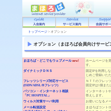
トップページ
> オプション
オプション（まほろば会員向けサービ
まほろば・どこでもウェブメール
new!
ホームページを
す。
ダイナミックＤＮＳ
固定IPを利用し
じめご登録いた
フレッツシリーズ対応サービス
ＮＴＴのフレッ
(ISDN/ADSL/Bフレッツ)
固定IPは1個ま
パソコン・インターネット相談
インターネット
「PC HOSPITAL」
答えします。
ウィルス対策サーバ利用
お使いになるメ
メール転送設定
まほろばコント