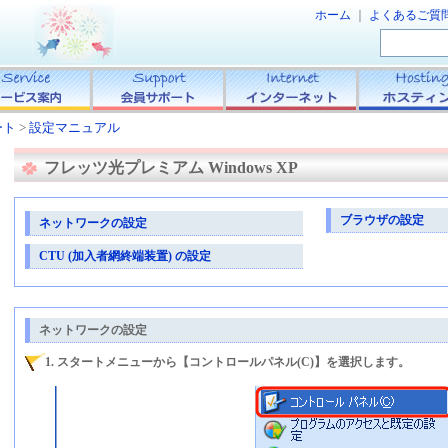
ホーム
｜
よくあるご質
ート
>
設定マニュアル
フレッツ光プレミアム Windows XP
ブラウザの設定
ネットワークの設定
CTU (加入者網終端装置) の設定
ネットワークの設定
1. スタートメニューから【コントロールパネル(C)】を選択します。