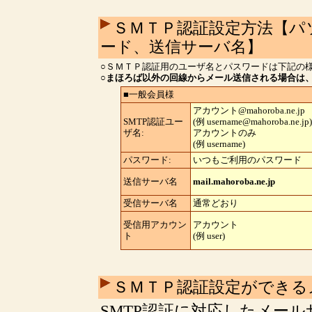
ＳＭＴＰ認証設定方法【パ
ード、送信サーバ名】
○ＳＭＴＰ認証用のユーザ名とパスワードは下記の
○
まほろば以外の回線からメール送信される場合は、送
■一般会員様
アカウント@mahoroba.ne.jp
SMTP認証ユー
(例 username@mahoroba.ne.j
ザ名:
アカウントのみ
(例 username)
パスワード:
いつもご利用のパスワード
送信サーバ名
mail.mahoroba.ne.jp
受信サーバ名
通常どおり
受信用アカウン
アカウント
ト
(例 user)
ＳＭＴＰ認証設定ができる
SMTP認証に対応したメール