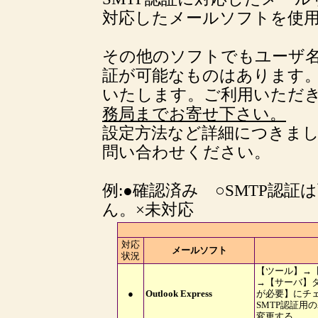
対応したメールソフトを使
その他のソフトでもユーザ名
証が可能なものはあります
いたします。ご利用いただ
務局までお寄せ下さい。
設定方法など詳細につきま
問い合わせください。
例:●確認済み ○SMTP認
ん。×未対応
対応
メールソフト
状況
【ツール】→
→【サーバ】
●
Outlook Express
が必要】にチ
SMTP認証用
変更する。