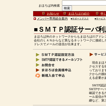
まほろば内検索
お知らせ
まほろばの紹介
申
メンバー専用総合案内
■サポートデスク
■サービス
■ＳＭＴＰ認証サーバ利
まほろば外のネットワークからもまほろばのアドレ
会社のＬＡＮからなど異なるネットワークに接続し
ドレスでメールの送信が出来ます。
現在まほろ
クセスする
っておりま
クからの接
える必要が
SMTP認
SMTPサ
確認できる
ール送信が
継など、第