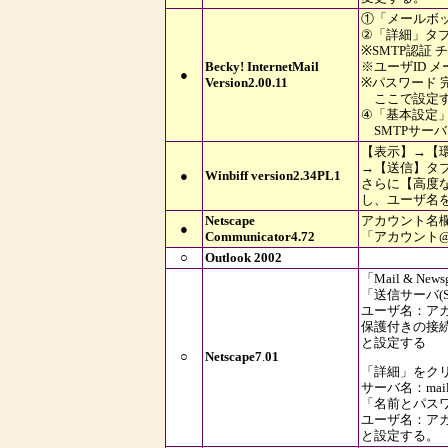
①「メールボ
②「詳細」タブ
※SMTP認証 
Becky! InternetMail
※ユーザID メー
●
Version2.00.11
※パスワード 
ここで設定す
④「基本設定
SMTPサーバー m
【表示】→【
→【送信】タブ
●
Winbiff version2.34PL1
さらに【高度
し、ユーザ名
Netscape
アカウント名
●
Communicator4.72
「アカウント@mah
○
Outlook 2002
「Mail & N
「送信サーバ(
ユーザ名：アカウ
保護付きの接
と設定する
○
Netscape7
.
01
「詳細」をク
サーバ名：mail.m
「名前とパス
ユーザ名：アカウ
と設定する。