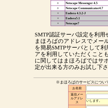
○
Netscape Messenger 4.5
○
Netscape Communicator4.7
×
Eudora 4.3.2-J
×
Eudora5.1
×
Netscape7
SMTP認証サーバ設定を利
まほろばのアドレスでメー
を簡易SMTPサーバとして
アを利用していただくこと
に関してはまほろばではサ
定が出来る方のみお試し下
※まほろばのサービスについ
お名前
返信メー
ルアドレ
いします。
ス