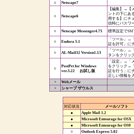
○
Netscape7
【編集】→【
ントの下にある
○
Netscape6
用する】にチ
信時にパスワ
○
Netscape Messenger4.75
標準設定でSM
「ツール」→
○
Eudora 5.1
証を許可」に
「ツール」→
○
AL-Mail32 Version1.13
タンをクリッ
「設定」→「
PostPet for Windows
をクリック→「S
○
ver.3.22 お試し版
証を行う」にチ
正しい情報を
×
Webメール
×
シャープ ザウルス
対応状況
メールソフト
●
Apple Mail 1.2
●
Microsoft Entourage for OSX
●
Microsoft Entourage for OS9
○
Outlook Express 5.02