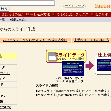
●
サイトマップ
●
まほろばの紹介
申し込み方法
まほろば楽天ブックス
会員サポ
一覧
■会員サービス
タからのスライド作成
パソコンデータからのスライド作成申込窓口
上手なスライドの作り方
る
ータ
ライド
イド
ド
スライドの種類
■Winスライド(windowsで作成したファイルの出力)
■Macスライド(Macintoshで作成したファイルの出力
ャン
製
について