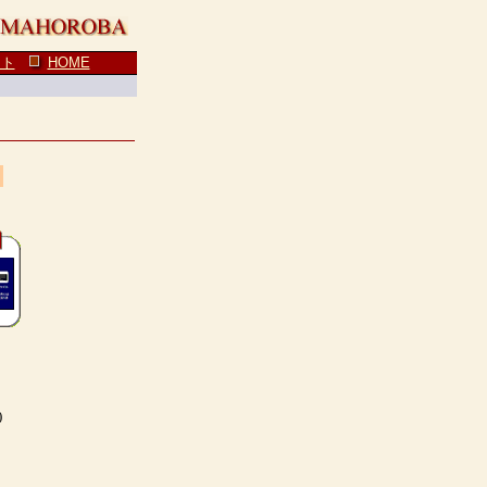
ート
HOME
)