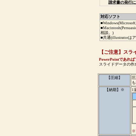
請求書の発行に
対応ソフト
■Windows(Micr
■Macintosh(Per
相談。)
■共通(illustra
【ご注意】スラ
PowerPoint
スライドデータの作
【圧縮】
圧
も
【納期】※
1
※