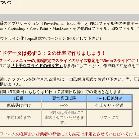
ついて
osoft系のアプリケーション〔PowerPoint、Excel等〕と PICTファイル等の画像デー
suasion・Photoshop・PowerPaint・MacDraw・その他Pictファイル。EPSファイ
torはアウトライン化しeps形式でバージョンを7.0として下さい)
イドデータは必ず３：２の比率で作りましょう！
であればファイルメニューの用紙設定でスライドのサイズ指定を"35mmスライド"に
成には
『上手なスライドの作り方』
を参考にして下さい。作成時の注意点を
縮したファイルを送付される場合は、 自己解凍形式でお送り下さい。尚、圧
構いません。
週間（5営業日）もしくは10日（７営業日以降）での発送となります。
1日目
翌営業日以降
7～10日以降※
原稿受け付け
--->>
仕上がり・発送
※納期は受付時にご
午前10時まで
連絡させていただきま
ヤマトにて
す。
フィルムの在庫および業者の都合により納期は未定とさせていただいており