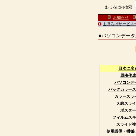
まほろば内検索
お知らせ
まほろばサービス
■パソコンデー
目次に戻
原稿作成
パソコンデ
バックカラース
カラースラ
Ｘ線スライ
ポスター
フィルムスキ
スライド複
使用設備・機械