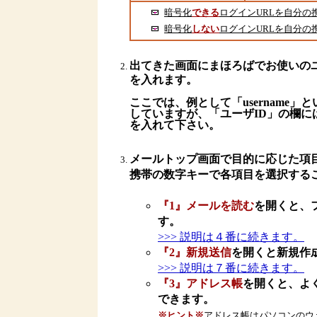
暗号化
できる
ログインURLを自分の
暗号化
しない
ログインURLを自分の
出てきた画面にまほろばでお使いの
を入れます。
ここでは、例として「username」
していますが、「ユーザID」の欄に
を入れて下さい。
メールトップ画面で目的に応じた項
携帯の数字キーで各項目を選択する
『1』メールを読む
を開くと、
す。
>>> 説明は４番に続きます。
『2』新規送信
を開くと新規作
>>> 説明は７番に続きます。
『3』アドレス帳
を開くと、よ
できます。
※ヒント※
アドレス帳はパソコンのウ