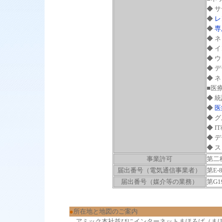
◆ 
◆
レ
◆
専
◆ 
◆ 
◆ 
◆ 
◆ 
■医
◆ 
◆
医
◆ 
◆ I
◆ 
◆ 
事業許可
第二
届出番号（電気通信事業者）
第E-8
届出番号（媒介等の業務）
第G1
●
所在地と地図のご案内
アミック本社並びにインターネットまほろば（まほ