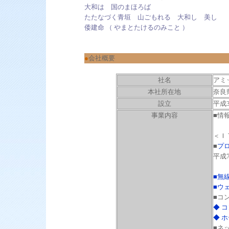
大和は 国のまほろば
たたなづく青垣 山ごもれる 大和し 美し
倭建命 （ やまとたけるのみこと ）
●
会社概要
社名
アミ
本社所在地
奈良
設立
平成3
事業内容
■情
＜Ｉ
■
プ
平成
■
無線
■
ウ
■コ
◆ 
◆ 
■ネ