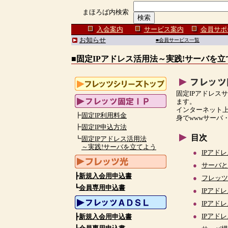
まほろば内検索
入会案内
サービス案内
会員サポ
お知らせ
■会員サービス一覧
■固定IPアドレス活用法～実践!サーバを立
固定IPアドレス
ます。
インターネット上
┣
固定IP利用料金
身でwwwサーバ
┣
固定IP申込方法
目次
┗
固定IPアドレス活用法
～実践!サーバを立てよう
●
IPアド
●
サーバと
┣
新規入会用申込書
●
フレッツ
┗
会員専用申込書
●
IPアド
●
IPアド
●
IPアド
┣
新規入会用申込書