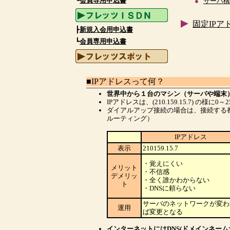
┗
会員専用申込書
●
サーバ構
固定IP
┣
新規入会用申込書
┗
会員専用申込書
■IPアドレスって何？
世界中から１台のマシン（サーバや端末
IPアドレスは、(210.159.15.7) 
ダイアルアップ接続の場合は、接続する
ルーティング）
IPアドレス
表示
210159.15.7
・覚えにくい
メリット
・不信感
デメリッ
・全く誰かわからない
ト
・DNSに頼らない
サーバのネットワークが変わ
運用
ば変更となる
インターネットにはDNS(ドメインネー