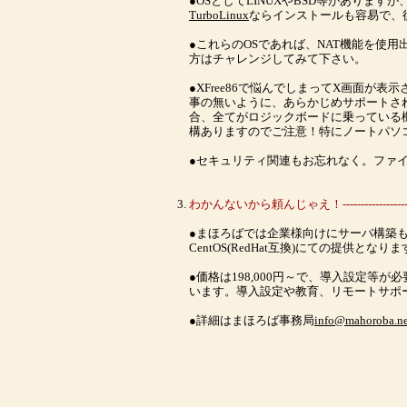
●OSとしてLINUXやBSD等がありま
TurboLinux
ならインストールも容易で、
●これらのOSであれば、NAT機能を使
方はチャレンジしてみて下さい。
●XFree86で悩んでしまってX画面が表
事の無いように、あらかじめサポートさ
合、全てがロジックボードに乗っている
構ありますのでご注意！特にノートパソ
●セキュリティ関連もお忘れなく。ファ
わかんないから頼んじゃえ！-----------------------
●まほろばでは企業様向けにサーバ構築
CentOS(RedHat互換)にての提供となり
●価格は198,000円～で、導入設定等
います。導入設定や教育、リモートサポ
●詳細はまほろば事務局
info@mahoroba.ne