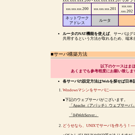
xxx.xxx.xxx.200 - xxx.xxx.xxx.207 の
xxx.xxx
200
201
xxx.xxx.xxx.
xxx.xxx.xxx.
202
.xxx.
ネットワーク
ルータ
アドレス
ルータのNAT機能を使えば
、サーバはグ
共用するという方法が取れるため、端末
■サーバ構築方法
以下のケースはま
あくまでも参考程度にお願い致しま
各サーバの設定方法はWebを探せば日本
Windowsマシンをサーバに-------------------------
●下記のウェブサーバがございます。
「Apache（アパッチ）ウェブサーバ
「04WebServer」
どうせなら、UNIXでサーバを作ろう！---------------