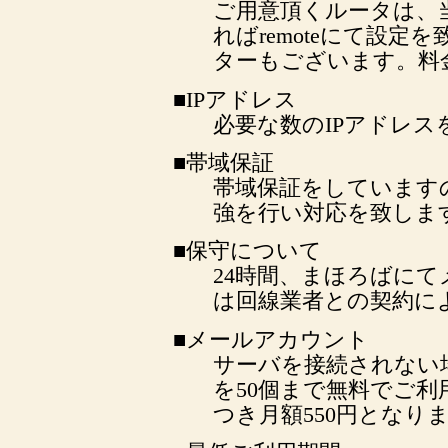
ご用意頂くルータは、当
ればremoteにて設
ターもございます。料金
■IPアドレス
必要な数のIPアドレス
■帯域保証
帯域保証をしています
強を行い対応を致しま
■保守について
24時間、まほろばに
は回線業者との契約に
■メールアカウント
サーバを接続されない
を50個まで無料でご
つき月額550円となり