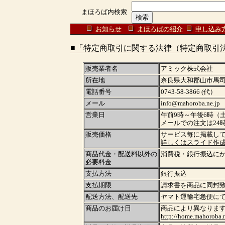
まほろば内検索
お知らせ
まほろばの紹介
申し込み
■「特定商取引に関する法律（特定商取引
販売業者名
アミック株式会社
所在地
奈良県大和郡山市馬司
電話番号
0743-58-3866 (代）
メール
info@mahoroba.ne.jp
営業日
午前9時～午後6時（
メールでの注文は24
販売価格
サービス毎に掲載し
詳しくはスライド作
商品代金・配送料以外の
消費税・銀行振込に
必要料金
支払方法
銀行振込
支払期限
請求書を商品に同封
配送方法、配送先
ヤマト運輸宅急便に
商品のお届け日
商品により異なりま
http://home.mahoroba.ne