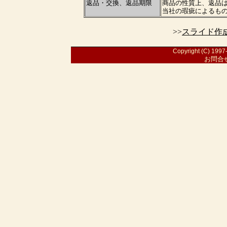
返品・交換、返品期限
商品の性質上、返品
当社の瑕疵によるも
>>
スライド作
Copyright (C) 1997-
お問合