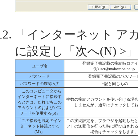
「インターネット ア
に設定し「次へ(N) 
登録
完了書記載の接続時ログ
ユーザ名
例)user@mahoroba.ne.jp
パスワード
登録
完了書記載のパスワー
パスワードの確認入力
上記と同じもの
「このコンピュータから
インターネットに接続す
複数の接続アカウントを使い分ける場
るときは、だれでもこの
しませんが、通常はチェックして
アカウント名およびパス
ワードを使用する(S)」
「この接続を既定のイン
この接続設定を、ブラウザを起動した
ターネット接続とする
フトの送受信を行った時に呼び出され
(M)」
場合はチェックをします