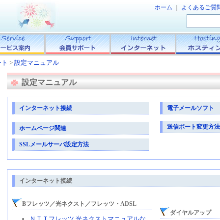
ホーム
｜
よくあるご質
ート
>
設定マニュアル
設定マニュアル
インターネット接続
電子メールソフト
送信ポート変更方法（
ホームページ関連
SSLメールサーバ設定方法
インターネット接続
Bフレッツ／光ネクスト／フレッツ・ADSL
ダイヤルアップ
ＮＴＴフレッツ 光ネクストマニュアルな