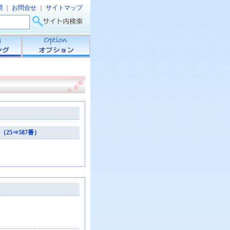
問
｜
お問合せ
｜
サイトマップ
25⇒587番）