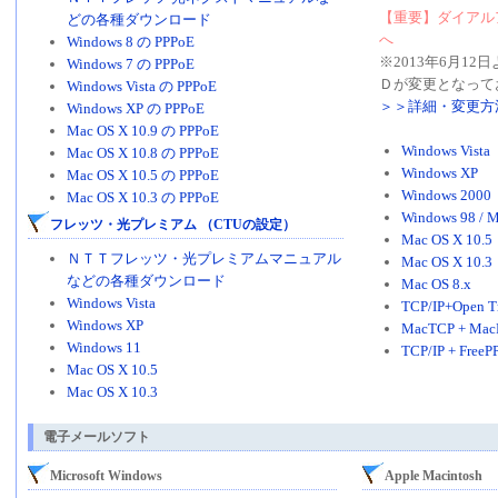
【重要】ダイアル
どの各種ダウンロード
へ
Windows 8 の PPPoE
※2013年6月1
Windows 7 の PPPoE
Ｄが変更となって
Windows Vista の PPPoE
＞＞詳細・変更方
Windows XP の PPPoE
Mac OS X 10.9 の PPPoE
Windows Vista
Mac OS X 10.8 の PPPoE
Windows XP
Mac OS X 10.5 の PPPoE
Windows 2000
Mac OS X 10.3 の PPPoE
Windows 98 / 
フレッツ・光プレミアム （CTUの設定）
Mac OS X 10.5
ＮＴＴフレッツ・光プレミアムマニュアル
Mac OS X 10.3
などの各種ダウンロード
Mac OS 8.x
Windows Vista
TCP/IP+Open Tr
Windows XP
MacTCP + Mac
Windows 11
TCP/IP + FreeP
Mac OS X 10.5
Mac OS X 10.3
電子メールソフト
Microsoft Windows
Apple Macintosh