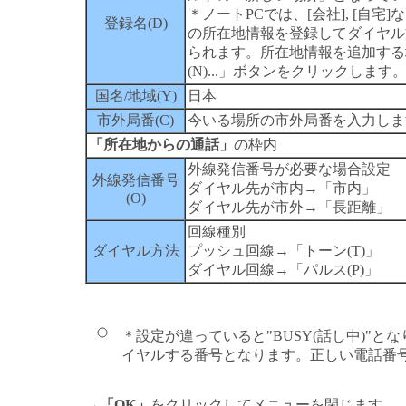
＊ノートPCでは、[会社], [自宅
登録名(D)
の所在地情報を登録してダイヤル
られます。所在地情報を追加する
(N)...」ボタンをクリックします
国名/地域(Y)
日本
市外局番(C)
今いる場所の市外局番を入力します。
「所在地からの通話」
の枠内
外線発信番号が必要な場合設定
外線発信番号
ダイヤル先が市内→「市内」
(O)
ダイヤル先が市外→「長距離」
回線種別
ダイヤル方法
プッシュ回線→「トーン(T)」
ダイヤル回線→「パルス(P)」
＊設定が違っていると"BUSY(話し中)"
イヤルする番号となります。正しい電話番
→
「OK」
をクリックしてメニューを閉じます。