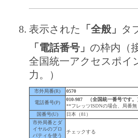
表示された
「全般」
タ
「電話番号」
の枠内（
全国統一アクセスポイ
力。）
市外局番(R)
0570
010-987 （全国統一番号です。
電話番号(P)
**フレッツISDNの場合、局番無
国番号(U)
日本（81）
市外局番とダ
イヤルのプロ
チェックする
パティを使う